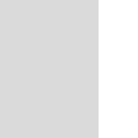
Home
O nas
Sklep
Gdzie kupić
Kontakt
Masz pytanie?
Telefon:
514 394 851
Email:
kontakt@dolinaczeremchy.pl
Dolina Czeremchy Sp. z o.o.
Śnietnica 68, 38-315 Uście Gorlickie
NIP
738-216-05-38
, REGON
386321080
KRS
0000846533
Pomoc
Jak pakujemy