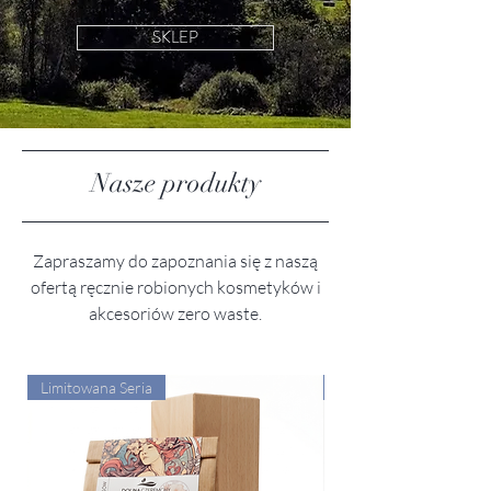
SKLEP
Nasze produkty
Zapraszamy do zapoznania się z naszą
ofertą ręcznie robionych kosmetyków i
akcesoriów zero waste.
Limitowana Seria
Limitowana Seria