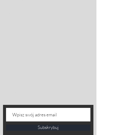
Wysyłka i zwroty
Metody płatności
Regulamin sklepu
Polityka prywatności
Oferta hurtowa
Media
Facebook
Instagram
Subskrybuj