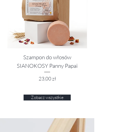
Szampon do włosów
SIANOKOSY Panny Papai
Cena
23,00 zł
Zobacz wszystkie