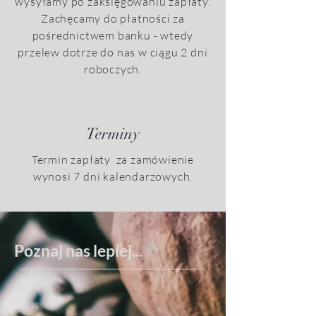
wysyłamy po zaksięgowaniu zapłaty.
Zachęcamy do płatności za
pośrednictwem banku - wtedy
przelew dotrze do nas w ciągu 2 dni
roboczych.
Terminy
Termin zapłaty za zamówienie
wynosi 7 dni kalendarzowych.
Poznaj nas
lepiej...
Home
O nas