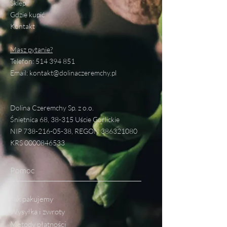
Sklep
Gdzie kupić
Kontakt
Masz pytanie?
Telefon:
514 394 851
Email:
kontakt@dolinaczeremchy.pl
Dolina Czeremchy Sp. z o.o.
Śnietnica 68, 38-315 Uście Gorlickie
NIP
738-216-05-38
, REGON
386321080
KRS
0000846533
Pomoc
Jak pakujemy
Wysyłka i zwroty
Metody płatności