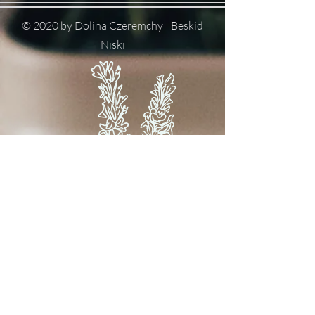
© 2020 by Dolina Czeremchy | Beskid
Niski