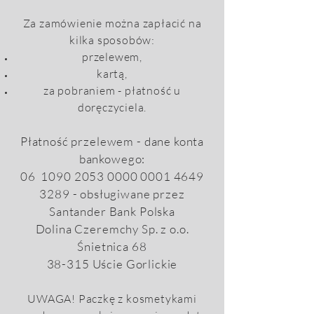
Za zamówienie można zapłacić na
kilka sposobów:
przelewem,
kartą,
za pobraniem - płatność u
doręczyciela.
Płatność przelewem - dane konta
bankowego:
06
1090 2053 0000 0001
4649
3289
- obsługiwane przez
Santander Bank Polska
Dolina Czeremchy Sp. z o.o.
Śnietnica 68
38-315 Uście Gorlickie
UWAGA! Paczkę z kosmetykami