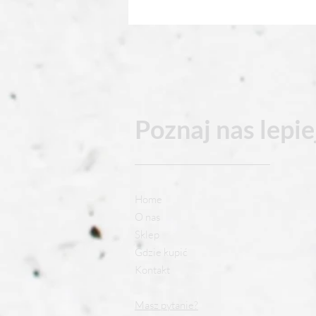
Poznaj nas
lepiej
Home
O nas
Sklep
Gdzie kupić
Kontakt
Masz pytanie?