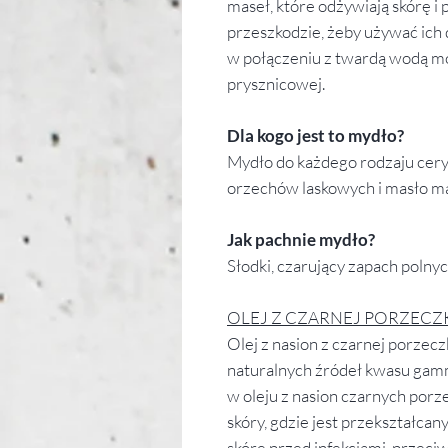
maseł, które odżywiają skórę i p
przeszkodzie, żeby używać ich 
w połączeniu z twardą wodą mo
prysznicowej.
Dla kogo jest to mydło?
Mydło do każdego rodzaju cery. 
orzechów laskowych i masło m
Jak pachnie mydło?
Słodki, czarujący zapach polny
OLEJ Z CZARNEJ PORZECZ
Olej z nasion z czarnej porzecz
naturalnych źródeł kwasu gam
w oleju z nasion czarnych por
skóry, gdzie jest przekształca
skórę przed infekcjami, przeciwd