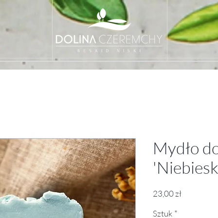
Mydło do
'Niebiesk
Cena
23,00 zł
Sztuk
*