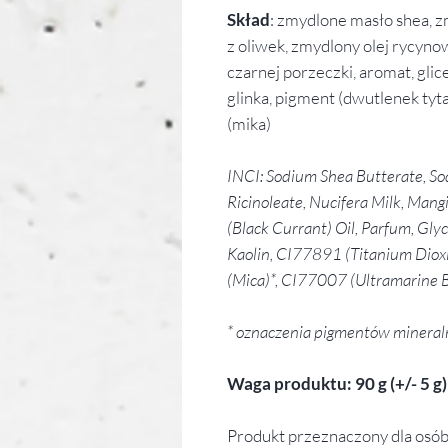
Skład
: zmydlone masło shea, z
z oliwek, zmydlony olej rycyno
czarnej porzeczki, aromat, glic
glinka, pigment (dwutlenek tyt
(mika)
INCI: Sodium Shea Butterate, S
Ricinoleate, Nucifera Milk, Mang
(Black Currant) Oil, Parfum, Glyc
Kaolin, CI77891 (Titanium Dioxi
(Mica)*, CI77007 (Ultramarine B
* oznaczenia pigmentów mineral
Waga produktu: 90 g (+/- 5 g)
Produkt przeznaczony dla osób