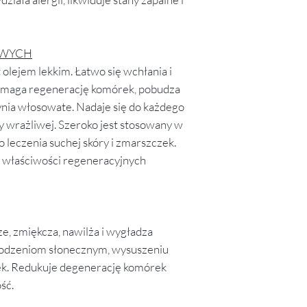
OWYCH
 olejem lekkim. Łatwo się wchłania i
omaga regenerację komórek, pobudza
ynia włosowate. Nadaje się do każdego
ry wrażliwej. Szeroko jest stosowany w
 leczenia suchej skóry i zmarszczek.
 właściwości regeneracyjnych
e, zmiękcza, nawilża i wygładza
zkodzeniom słonecznym, wysuszeniu
ek. Redukuje degenerację komórek
ść.