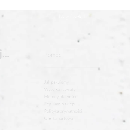
Nagłówek 1
...
Pomoc
Jak pakujemy
Wysyłka i zwroty
Metody płatności
Regulamin sklepu
Polityka prywatności
Oferta hurtowa