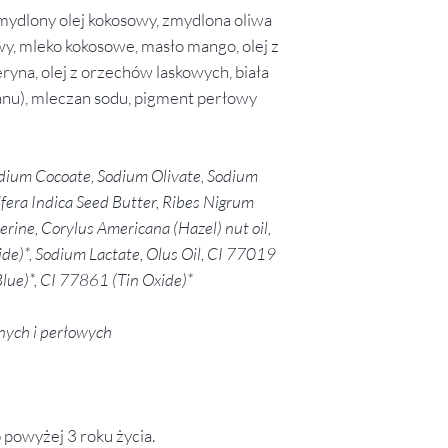
mydlony olej kokosowy, zmydlona oliwa
wy, mleko kokosowe, masło mango, olej z
eryna, olej z orzechów laskowych, biała
anu), mleczan sodu, pigment perłowy
odium Cocoate, Sodium Olivate, Sodium
ifera Indica Seed Butter, Ribes Nigrum
erine, Corylus Americana (Hazel) nut oil,
de)*, Sodium Lactate, Olus Oil, CI 77019
lue)*, CI 77861 (Tin Oxide)*
nych i perłowych
 powyżej 3 roku życia.