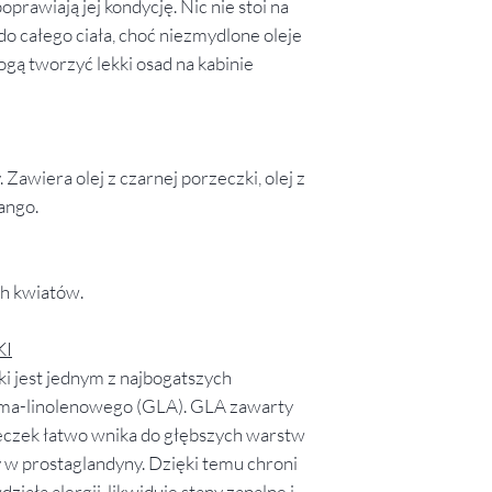
(kontakt@kanwa.ed
oprawiają jej kondycję. Nic nie stoi na
to co znajduje się 
wyjaśnimy wszystki
tym czasie wystąpi
552), żeby złożyć
do całego ciała, choć niezmydlone oleje
których zostały on
chemiczne surowc
niepożądane efekty
gą tworzyć lekki osad na kabinie
najwyższej jakości.
nasze produkty.
powoduje on reakcj
Zawiera olej z czarnej porzeczki, olej z
ango.
ch kwiatów.
KI
ki jest jednym z najbogatszych
ma-linolenowego (GLA). GLA zawarty
zeczek łatwo wnika do głębszych warstw
ny w prostaglandyny. Dzięki temu chroni
ziała alergii, likwiduje stany zapalne i