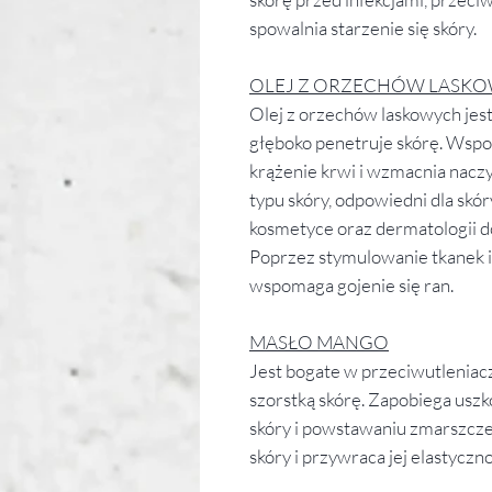
spowalnia starzenie się skóry.
OLEJ Z ORZECHÓW LASK
Olej z orzechów laskowych jest
głęboko penetruje skórę. Wsp
krążenie krwi i wzmacnia nacz
typu skóry, odpowiedni dla skó
kosmetyce oraz dermatologii do
Poprzez stymulowanie tkanek i
wspomaga gojenie się ran.
MASŁO MANGO
Jest bogate w przeciwutleniacz
szorstką skórę. Zapobiega us
skóry i powstawaniu zmarszcz
skóry i przywraca jej elastyczno