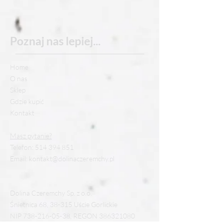
Poznaj nas
lepiej...
Home
O nas
Sklep
Gdzie kupić
Kontakt
Masz pytanie?
Telefon:
514 394 851
Email:
kontakt@dolinaczeremchy.pl
Dolina Czeremchy Sp. z o.o.
Śnietnica 68, 38-315 Uście Gorlickie
NIP
738-216-05-38
, REGON
386321080