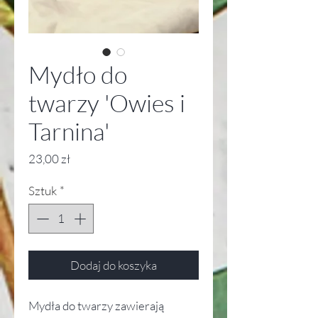
Mydło do
twarzy 'Owies i
Tarnina'
Cena
23,00 zł
Sztuk
*
Dodaj do koszyka
Mydła do twarzy zawierają