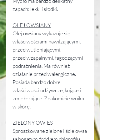
Mydło ma bardzo delikatny
zapach: lekki i słodki.
OLEJ OWSIANY
Olej owsiany wykazuje się
właściwościami nawilżającymi,
przeciwutleniającymi,
przeciwzapalnymi, łagodzącymi
podrażnienia. Ma również
działanie przeciwalergiczne.
Posiada bardzo dobre
właściwości odżywcze, kojące i
zmiękczające. Znakomicie wnika
w skórę.
ZIELONY OWIES
Sproszkowane zielone liście owsa
są bogatym źródłem chlorofilu,