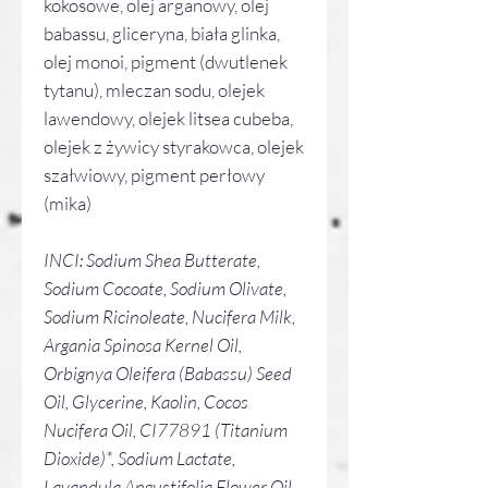
kokosowe, olej arganowy, olej
babassu, gliceryna, biała glinka,
olej monoi, pigment (dwutlenek
tytanu), mleczan sodu, olejek
lawendowy, olejek litsea cubeba,
olejek z żywicy styrakowca, olejek
szałwiowy, pigment perłowy
(mika)
INCI: Sodium Shea Butterate,
Sodium Cocoate, Sodium Olivate,
Sodium Ricinoleate, Nucifera Milk,
Argania Spinosa Kernel Oil,
Orbignya Oleifera (Babassu) Seed
Oil, Glycerine, Kaolin, Cocos
Nucifera Oil, CI77891 (Titanium
Dioxide)*, Sodium Lactate,
Lavandula Angustifolia Flower Oil,