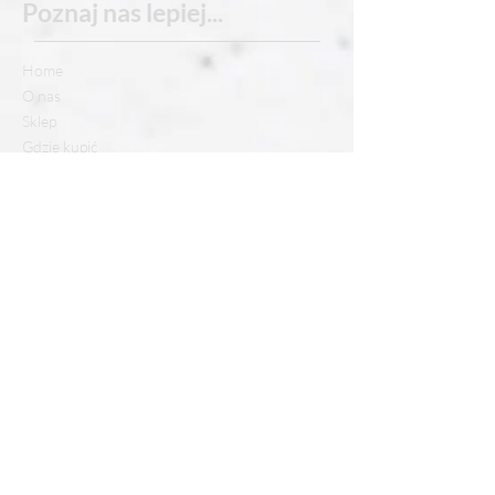
Poznaj nas
lepiej...
Home
O nas
Sklep
Gdzie kupić
Kontakt
Masz pytanie?
Telefon:
514 394 851
Email:
kontakt@dolinaczeremchy.pl
Dolina Czeremchy Sp. z o.o.
Śnietnica 68, 38-315 Uście Gorlickie
NIP
738-216-05-38
, REGON
386321080
KRS
0000846533
Pomoc