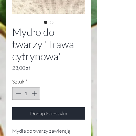
Mydło do
twarzy 'Trawa
cytrynowa'
Cena
23,00 zł
Sztuk
*
Dodaj do koszyka
Mydła do twarzy zawierają