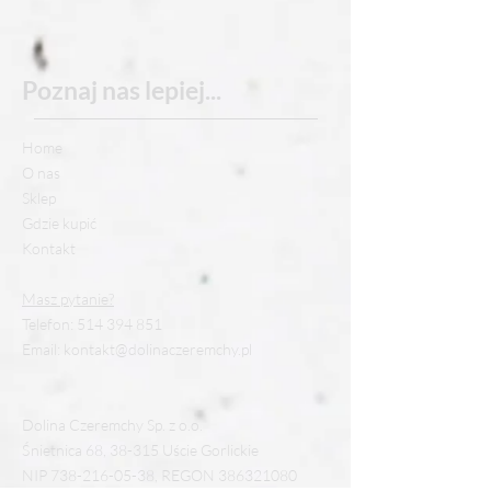
Poznaj nas
lepiej...
Home
O nas
Sklep
Gdzie kupić
Kontakt
Masz pytanie?
Telefon:
514 394 851
Email:
kontakt@dolinaczeremchy.pl
Dolina Czeremchy Sp. z o.o.
Śnietnica 68, 38-315 Uście Gorlickie
NIP
738-216-05-38
, REGON
386321080