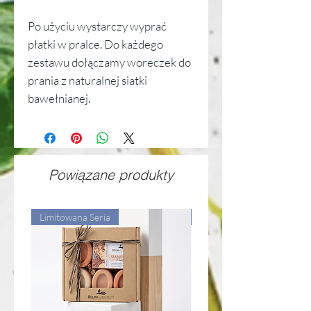
Po użyciu wystarczy wyprać
płatki w pralce. Do każdego
zestawu dołączamy woreczek do
prania z naturalnej siatki
bawełnianej.
Powiązane produkty
Limitowana Seria
Limitowana Seria