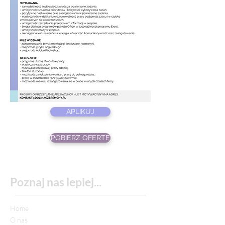
APLIKUJ
POBIERZ OFERTĘ
Poznaj nas
lepiej...
Home
O nas