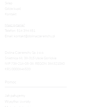
Sklep
Gdzie kupić
Kontakt
Masz pytanie?
Telefon:
514 394 851
Email:
kontakt@dolinaczeremchy.pl
Dolina Czeremchy Sp. z o.o.
Śnietnica 68, 38-315 Uście Gorlickie
NIP
738-216-05-38
, REGON
386321080
KRS
0000846533
Pomoc
Jak pakujemy
Wysyłka i zwroty